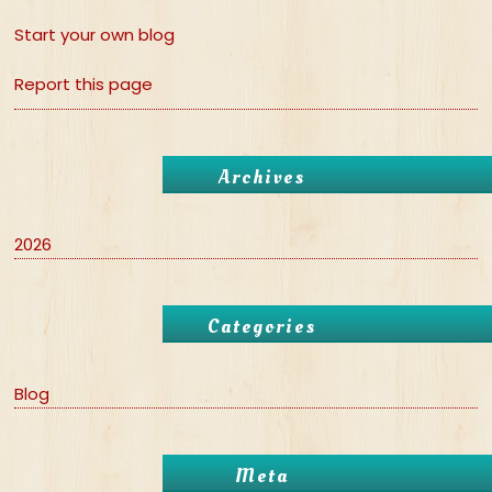
Start your own blog
Report this page
Archives
2026
Categories
Blog
Meta